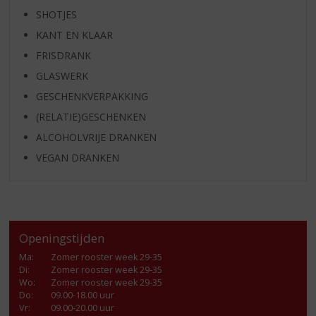
SHOTJES
KANT EN KLAAR
FRISDRANK
GLASWERK
GESCHENKVERPAKKING
(RELATIE)GESCHENKEN
ALCOHOLVRIJE DRANKEN
VEGAN DRANKEN
Openingstijden
Ma
:
Zomer rooster week 29-35
Di
:
Zomer rooster week 29-35
Wo
:
Zomer rooster week 29-35
Do
:
09.00-18.00 uur
Vr
:
09.00-20.00 uur