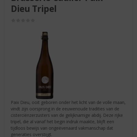
S
Dieu Tripel
p
r
i
(0,0
/
n
5)
g
n
a
a
r
d
e
n
a
v
i
Paix Dieu, ooit geboren onder het licht van de volle maan,
g
vindt zijn oorsprong in de eeuwenoude tradities van de
a
cisterciënzerzusters van de gelijknamige abdij. Deze rijke
t
tripel, die al vanaf het begin indruk maakte, blijft een
i
tijdloos bewijs van ongeëvenaard vakmanschap dat
e
generaties overstijgt.