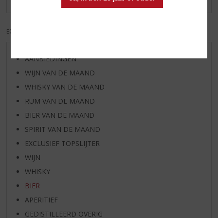
EXCL. BTW
INCL. BTW
AANBIEDINGEN
WIJN VAN DE MAAND
WHISKY VAN DE MAAND
RUM VAN DE MAAND
BIER VAN DE MAAND
SPIRIT VAN DE MAAND
EXCLUSIEF TOPSLIJTER
WIJN
WHISKY
BIER
APERITIEF
GEDISTILLEERD OVERIG