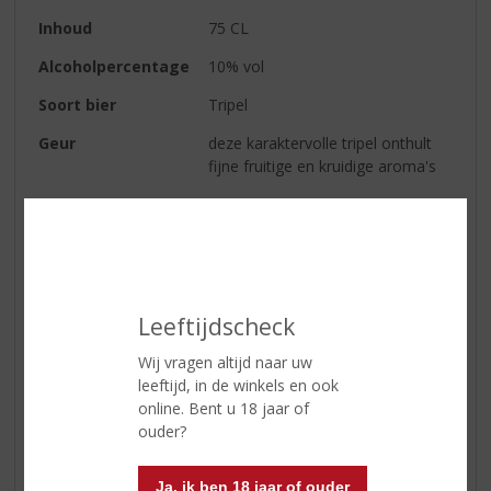
Inhoud
75 CL
Alcoholpercentage
10% vol
Soort bier
Tripel
Geur
deze karaktervolle tripel onthult
fijne fruitige en kruidige aroma's
Smaak
dit bier met karakter ontwikkelt
een lange, subtiele bitterheid,
onderstreept door een vleugje
hop
Afdronk
Licht bitter
Leeftijdscheck
Wij vragen altijd naar uw
leeftijd, in de winkels en ook
Reviews
online. Bent u 18 jaar of
ouder?
Schrijf een review
Er zijn nog geen reviews geplaatst voor dit product
Ja, ik ben 18 jaar of ouder