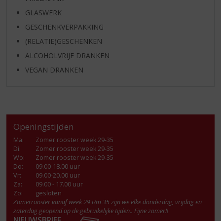
GLASWERK
GESCHENKVERPAKKING
(RELATIE)GESCHENKEN
ALCOHOLVRIJE DRANKEN
VEGAN DRANKEN
Openingstijden
Ma
:
Zomer rooster week 29-35
Di
:
Zomer rooster week 29-35
Wo
:
Zomer rooster week 29-35
Do
:
09.00-18.00 uur
Vr
:
09.00-20.00 uur
Za
:
09.00 - 17.00 uur
Zo:
gesloten
Zomerrooster vanaf week 29 t/m 35 zijn we elke donderdag, vrijdag en
zaterdag geopend op de gebruikelijke tijden.. Fijne zomer!!
NIEUWSBRIEF