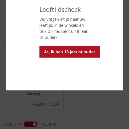
Leeftijdscheck
Wij vragen altijd naar uw
Vruchtendrank
Wodka (en varianten)
leeftijd, in de winkels en
ook online. Bent u 18 jaar
ASSORTIMENT
ASSORTIMENT
of ouder?
Ja, ik ben 18 jaar of ouder
Overig
ASSORTIMENT
EXCL. BTW
INCL. BTW