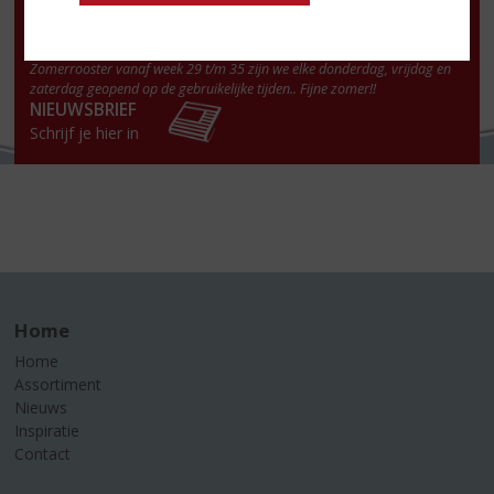
Vr
:
09.00-20.00 uur
Za
:
09.00 - 17.00 uur
Zo:
gesloten
Zomerrooster vanaf week 29 t/m 35 zijn we elke donderdag, vrijdag en
zaterdag geopend op de gebruikelijke tijden.. Fijne zomer!!
NIEUWSBRIEF
Schrijf je hier in
Home
Home
Assortiment
Nieuws
Inspiratie
Contact