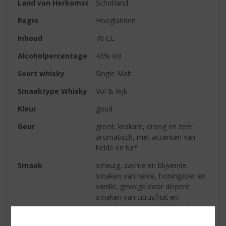
Land van Herkomst
Schotland
Regio
Hooglanden
Inhoud
70 CL
Alcoholpercentage
43% vol
Soort whisky
Single Malt
Smaaktype Whisky
Vol & Rijk
Kleur
goud
Geur
groot, krokant, droog en zeer
aromatisch, met accenten van
heide en turf
Smaak
smeuïg, zachte en blijvende
smaken van heide, honingzoet en
vanille, gevolgd door diepere
smaken van citrusfruit en
accenten van gemout brood
Afdronk
lang aanslepend, verrassend