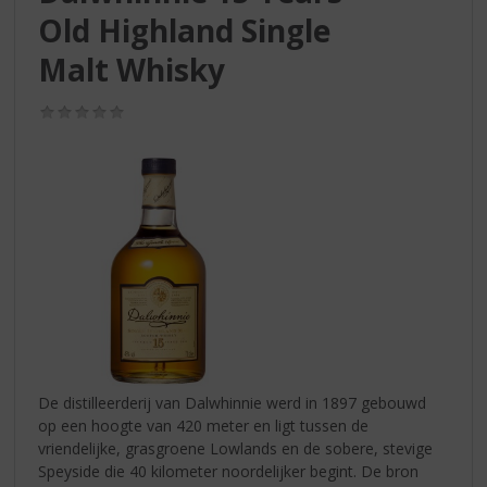
S
Old Highland Single
p
r
Malt Whisky
i
n
(0,0
g
/
n
5)
a
a
r
d
e
n
a
v
i
g
a
De distilleerderij van Dalwhinnie werd in 1897 gebouwd
t
op een hoogte van 420 meter en ligt tussen de
i
vriendelijke, grasgroene Lowlands en de sobere, stevige
e
Speyside die 40 kilometer noordelijker begint. De bron